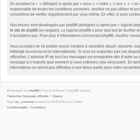
En accédant à « » (désigné ci-après par « nous », « notre », « nos », « » e
responsable de toutes les conditions suivantes, veuillez ne pas utiliser et
conseillons de vérifier régulièrement par vous-même. En effet, si vous conti
Nos forums sont développés par phpBB (désignés ci-après par « logiciel phpB
le site de phpBB
(en anglais). Le logiciel phpBB a pour seul but de facilite
n’acceptons pas. Pour plus d’informations concernant phpBB, veuillez consu
Vous acceptez de ne publier aucun contenu à caractère abusif, obscène, vulga
hébergé ou encore la loi internationale. Si vous ne respectez pas ces disposit
officielles. L’adresse IP de tous les messages est enregistrée afin d’aider au 
message à n’importe quel moment si nous estimons cela nécessaire. En tant 
informations ne seront pas diffusées à une tierce partie sans votre consent
Développé par
phpBB
® Forum Software © phpBB Limited
Traduction française officielle
©
Qiaeru
Style
we_universal
created by INVENTEA & v12mike
Confidentialité
|
Conditions