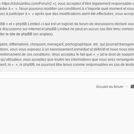
t « https://clubsardou.com/Forum2 »), vous acceptez d’être légalement responsable 
 accéder à « ». Nous pouvons modifier ces conditions à n’importe quel moment et no
nuez à participer à « » après que des modifications aient été effectuées, vous acce
B » et « phpBB Limited ») qui est un logiciel de forum de discussions déclaré sou
r les discussions sur internet et phpBB Limited ne peut en aucun cas être tenu com
lter
le site de phpBB
(en anglais).
ire, diffamatoire, choquant, menaçant, pornographique, etc. qui pourrait transgress
ions, vous vous exposez à un bannissement immédiat et définitif et nous nous réservo
renforcement de ces conditions. Vous acceptez le fait que « » ait le droit de supprim
qu’utilisateur, vous acceptez que toutes les informations que vous avez renseign
ement, ni « », ni phpBB, ne pourront être tenus comme responsables en cas de tent
Accueil du forum