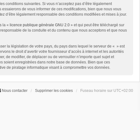
des conditions suivantes. Si vous n’acceptez pas d’être légalement
us essaierons de vous informer de ces modifications, bien que nous vous
ptez d’être légalement responsable des conditions modifiées et mises à jour.
s la «
licence publique générale GNU 2.0
» et qui peut être téléchargé sur
me responsable de la conduite et du contenu que nous acceptons et que nous
er la législation de votre pays, du pays dans lequel le serveur de « » est
ns le droit d’avertir votre fournisseur d’accès à internet et les autorités
er, de modifier, de déplacer ou de verrouiller n’importe quel sujet et
ées soient enregistrées dans notre base de données. Bien que ces
ative de piratage informatique visant à compromettre vos données.
Nous contacter
Supprimer les cookies
Fuseau horaire sur
UTC+02:00