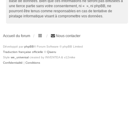
base de données. Bien que ces informations ne seront pas diffusées à
une tierce partie sans votre consentement, ni « », ni phpBB, ne
pourront être tenus comme responsables en cas de tentative de
piratage informatique visant à compromettre vos données.
Accueil du forum
Nous contacter
Développé par
phpBB
® Forum Software © phpBB Limited
Traduction française officielle
©
Qiaeru
Style
we_universal
created by INVENTEA & v12mike
Confidentialité
|
Conditions