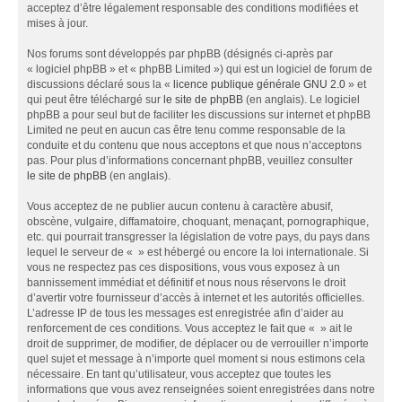
acceptez d’être légalement responsable des conditions modifiées et
mises à jour.
Nos forums sont développés par phpBB (désignés ci-après par
« logiciel phpBB » et « phpBB Limited ») qui est un logiciel de forum de
discussions déclaré sous la «
licence publique générale GNU 2.0
» et
qui peut être téléchargé sur
le site de phpBB
(en anglais). Le logiciel
phpBB a pour seul but de faciliter les discussions sur internet et phpBB
Limited ne peut en aucun cas être tenu comme responsable de la
conduite et du contenu que nous acceptons et que nous n’acceptons
pas. Pour plus d’informations concernant phpBB, veuillez consulter
le site de phpBB
(en anglais).
Vous acceptez de ne publier aucun contenu à caractère abusif,
obscène, vulgaire, diffamatoire, choquant, menaçant, pornographique,
etc. qui pourrait transgresser la législation de votre pays, du pays dans
lequel le serveur de « » est hébergé ou encore la loi internationale. Si
vous ne respectez pas ces dispositions, vous vous exposez à un
bannissement immédiat et définitif et nous nous réservons le droit
d’avertir votre fournisseur d’accès à internet et les autorités officielles.
L’adresse IP de tous les messages est enregistrée afin d’aider au
renforcement de ces conditions. Vous acceptez le fait que « » ait le
droit de supprimer, de modifier, de déplacer ou de verrouiller n’importe
quel sujet et message à n’importe quel moment si nous estimons cela
nécessaire. En tant qu’utilisateur, vous acceptez que toutes les
informations que vous avez renseignées soient enregistrées dans notre