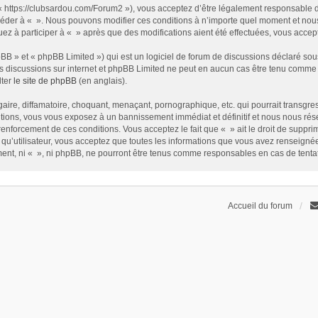
t « https://clubsardou.com/Forum2 »), vous acceptez d’être légalement responsable 
 accéder à « ». Nous pouvons modifier ces conditions à n’importe quel moment et no
nuez à participer à « » après que des modifications aient été effectuées, vous acce
B » et « phpBB Limited ») qui est un logiciel de forum de discussions déclaré sou
r les discussions sur internet et phpBB Limited ne peut en aucun cas être tenu com
lter
le site de phpBB
(en anglais).
ire, diffamatoire, choquant, menaçant, pornographique, etc. qui pourrait transgress
ions, vous vous exposez à un bannissement immédiat et définitif et nous nous réservo
renforcement de ces conditions. Vous acceptez le fait que « » ait le droit de supprim
qu’utilisateur, vous acceptez que toutes les informations que vous avez renseign
ement, ni « », ni phpBB, ne pourront être tenus comme responsables en cas de tent
Accueil du forum