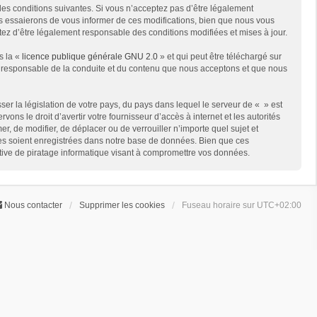
des conditions suivantes. Si vous n’acceptez pas d’être légalement
us essaierons de vous informer de ces modifications, bien que nous vous
ptez d’être légalement responsable des conditions modifiées et mises à jour.
s la «
licence publique générale GNU 2.0
» et qui peut être téléchargé sur
me responsable de la conduite et du contenu que nous acceptons et que nous
er la législation de votre pays, du pays dans lequel le serveur de « » est
ns le droit d’avertir votre fournisseur d’accès à internet et les autorités
er, de modifier, de déplacer ou de verrouiller n’importe quel sujet et
ées soient enregistrées dans notre base de données. Bien que ces
ative de piratage informatique visant à compromettre vos données.
Nous contacter
Supprimer les cookies
Fuseau horaire sur
UTC+02:00