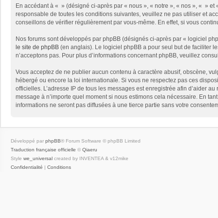
En accédant à « » (désigné ci-après par « nous », « notre », « nos », « » e
responsable de toutes les conditions suivantes, veuillez ne pas utiliser et
conseillons de vérifier régulièrement par vous-même. En effet, si vous conti
Nos forums sont développés par phpBB (désignés ci-après par « logiciel phpB
le site de phpBB
(en anglais). Le logiciel phpBB a pour seul but de facilite
n’acceptons pas. Pour plus d’informations concernant phpBB, veuillez consu
Vous acceptez de ne publier aucun contenu à caractère abusif, obscène, vulga
hébergé ou encore la loi internationale. Si vous ne respectez pas ces disposit
officielles. L’adresse IP de tous les messages est enregistrée afin d’aider au 
message à n’importe quel moment si nous estimons cela nécessaire. En tant 
informations ne seront pas diffusées à une tierce partie sans votre consent
Développé par
phpBB
® Forum Software © phpBB Limited
Traduction française officielle
©
Qiaeru
Style
we_universal
created by INVENTEA & v12mike
Confidentialité
|
Conditions