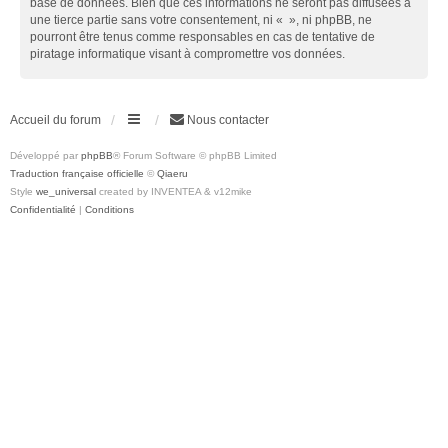
base de données. Bien que ces informations ne seront pas diffusées à
une tierce partie sans votre consentement, ni « », ni phpBB, ne
pourront être tenus comme responsables en cas de tentative de
piratage informatique visant à compromettre vos données.
Accueil du forum
Nous contacter
Développé par
phpBB
® Forum Software © phpBB Limited
Traduction française officielle
©
Qiaeru
Style
we_universal
created by INVENTEA & v12mike
Confidentialité
|
Conditions