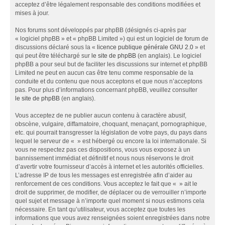
acceptez d’être légalement responsable des conditions modifiées et
mises à jour.
Nos forums sont développés par phpBB (désignés ci-après par
« logiciel phpBB » et « phpBB Limited ») qui est un logiciel de forum de
discussions déclaré sous la «
licence publique générale GNU 2.0
» et
qui peut être téléchargé sur
le site de phpBB
(en anglais). Le logiciel
phpBB a pour seul but de faciliter les discussions sur internet et phpBB
Limited ne peut en aucun cas être tenu comme responsable de la
conduite et du contenu que nous acceptons et que nous n’acceptons
pas. Pour plus d’informations concernant phpBB, veuillez consulter
le site de phpBB
(en anglais).
Vous acceptez de ne publier aucun contenu à caractère abusif,
obscène, vulgaire, diffamatoire, choquant, menaçant, pornographique,
etc. qui pourrait transgresser la législation de votre pays, du pays dans
lequel le serveur de « » est hébergé ou encore la loi internationale. Si
vous ne respectez pas ces dispositions, vous vous exposez à un
bannissement immédiat et définitif et nous nous réservons le droit
d’avertir votre fournisseur d’accès à internet et les autorités officielles.
L’adresse IP de tous les messages est enregistrée afin d’aider au
renforcement de ces conditions. Vous acceptez le fait que « » ait le
droit de supprimer, de modifier, de déplacer ou de verrouiller n’importe
quel sujet et message à n’importe quel moment si nous estimons cela
nécessaire. En tant qu’utilisateur, vous acceptez que toutes les
informations que vous avez renseignées soient enregistrées dans notre