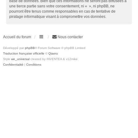
base de données. Bien que ces informations ne seront pas diffusées à
une tierce partie sans votre consentement, ni « », ni phpBB, ne
pourront être tenus comme responsables en cas de tentative de
piratage informatique visant à compromettre vos données.
Accueil du forum
Nous contacter
Développé par
phpBB
® Forum Software © phpBB Limited
Traduction française officielle
©
Qiaeru
Style
we_universal
created by INVENTEA & v12mike
Confidentialité
|
Conditions