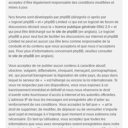
acceptez d’être légalement responsable des conditions modifiées et
mises à jour.
Nos forums sont développés par phpBB (désignés ci-après par
« logiciel phpBB » et « phpBB Limited ») qui est un logiciel de forum de
discussions déclaré sous la «
licence publique générale GNU 2.0
» et
qui peut être téléchargé sur
le site de phpBB
(en anglais). Le logiciel
phpBB a pour seul but de faciliter les discussions sur internet et phpBB
Limited ne peut en aucun cas être tenu comme responsable de la
conduite et du contenu que nous acceptons et que nous n’acceptons
pas. Pour plus d’informations concernant phpBB, veuillez consulter
le site de phpBB
(en anglais).
Vous acceptez de ne publier aucun contenu à caractère abusif,
obscène, vulgaire, diffamatoire, choquant, menaçant, pornographique,
etc. qui pourrait transgresser la législation de votre pays, du pays dans
lequel le serveur de « » est hébergé ou encore la loi internationale. Si
vous ne respectez pas ces dispositions, vous vous exposez à un
bannissement immédiat et définitif et nous nous réservons le droit
d’avertir votre fournisseur d’accès à internet et les autorités officielles.
L’adresse IP de tous les messages est enregistrée afin d’aider au
renforcement de ces conditions. Vous acceptez le fait que « » ait le
droit de supprimer, de modifier, de déplacer ou de verrouiller n’importe
quel sujet et message à n’importe quel moment si nous estimons cela
nécessaire. En tant qu’utilisateur, vous acceptez que toutes les
informations que vous avez renseignées soient enregistrées dans notre