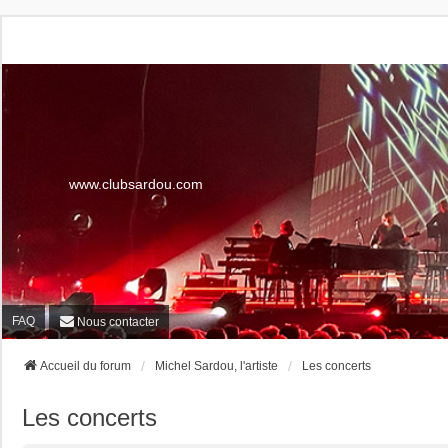
www.clubsardou.com
FAQ
Nous contacter
Accueil du forum
Michel Sardou, l'artiste
Les concerts
Les concerts