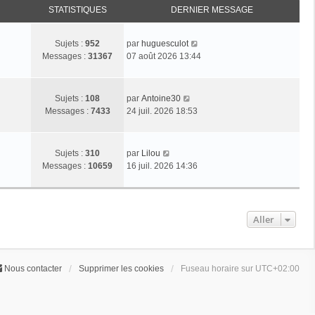
STATISTIQUES
DERNIER MESSAGE
C
Sujets :
952
par
huguesculot
o
Messages :
31367
07 août 2026 13:44
n
s
u
C
Sujets :
108
par
Antoine30
l
o
Messages :
7433
24 juil. 2026 18:53
t
n
e
s
r
u
C
Sujets :
310
par
Lilou
l
l
o
Messages :
10659
16 juil. 2026 14:36
e
t
n
d
e
s
e
r
u
r
l
l
Aller
n
e
t
i
d
e
e
e
r
r
r
l
Nous contacter
Supprimer les cookies
Fuseau horaire sur
UTC+02:00
m
n
e
e
i
d
s
e
e
s
r