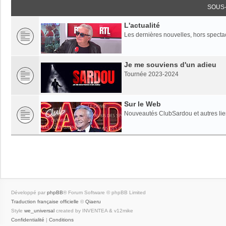
SOUS
L'actualité
Les dernières nouvelles, hors specta
Je me souviens d'un adieu
Tournée 2023-2024
Sur le Web
Nouveautés ClubSardou et autres lien
Développé par
phpBB
® Forum Software © phpBB Limited
Traduction française officielle
©
Qiaeru
Style
we_universal
created by INVENTEA & v12mike
Confidentialité
|
Conditions