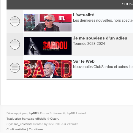
SOUS
L'actualité
Les dernières nouvelles, hors specta
Je me souviens d'un adieu
Tournée 2023-2024
Sur le Web
Nouveautés ClubSardou et autres lien
Développé par
phpBB
® Forum Software © phpBB Limited
Traduction française officielle
©
Qiaeru
Style
we_universal
created by INVENTEA & v12mike
Confidentialité
|
Conditions