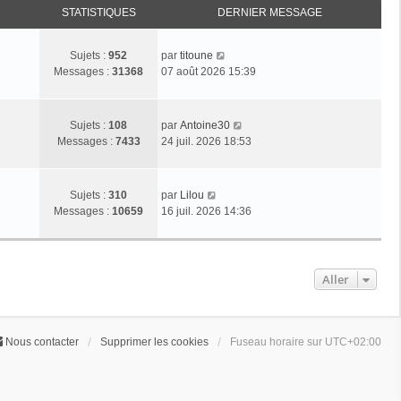
STATISTIQUES
DERNIER MESSAGE
C
Sujets :
952
par
titoune
o
Messages :
31368
07 août 2026 15:39
n
s
u
C
Sujets :
108
par
Antoine30
l
o
Messages :
7433
24 juil. 2026 18:53
t
n
e
s
r
u
C
Sujets :
310
par
Lilou
l
l
o
Messages :
10659
16 juil. 2026 14:36
e
t
n
d
e
s
e
r
u
r
l
l
Aller
n
e
t
i
d
e
e
e
r
r
r
l
Nous contacter
Supprimer les cookies
Fuseau horaire sur
UTC+02:00
m
n
e
e
i
d
s
e
e
s
r