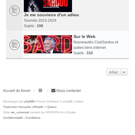
Je me souviens d'un adieu
Tournée 2023-2024
Sujets :
108
Sur le Web
Nouveautés ClubSardou et
autres liens internet
Sujets :
310
Aller
Accueil du forum
Nous contacter
Développé par
phpBB
® Forum Software © phpBB Limited
Traduction française officielle
©
Qiaeru
Style
we_universal
created by INVENTEA & v12mike
Confidentialité
|
Conditions