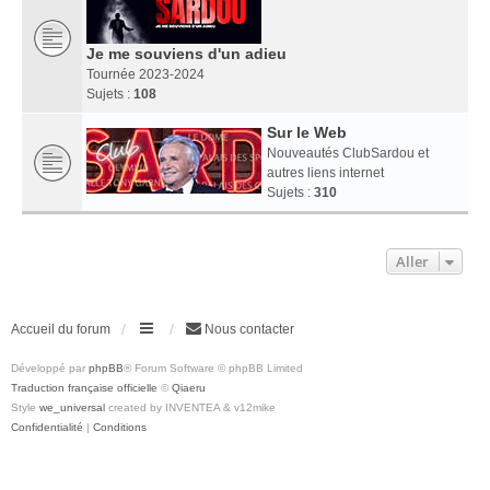
Je me souviens d'un adieu
Tournée 2023-2024
Sujets :
108
Sur le Web
Nouveautés ClubSardou et
autres liens internet
Sujets :
310
Aller
Accueil du forum
Nous contacter
Développé par
phpBB
® Forum Software © phpBB Limited
Traduction française officielle
©
Qiaeru
Style
we_universal
created by INVENTEA & v12mike
Confidentialité
|
Conditions