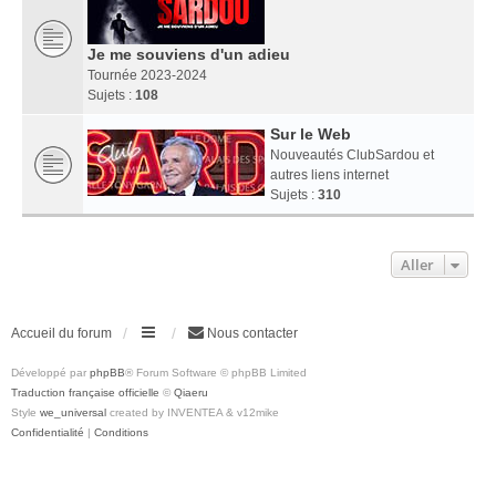
Je me souviens d'un adieu
Tournée 2023-2024
Sujets :
108
Sur le Web
Nouveautés ClubSardou et
autres liens internet
Sujets :
310
Aller
Accueil du forum
Nous contacter
Développé par
phpBB
® Forum Software © phpBB Limited
Traduction française officielle
©
Qiaeru
Style
we_universal
created by INVENTEA & v12mike
Confidentialité
|
Conditions