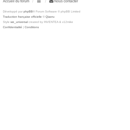
Accueil du forum
Nous contacter
Développé par
phpBB
® Forum Software © phpBB Limited
Traduction française officielle
©
Qiaeru
Style
we_universal
created by INVENTEA & v12mike
Confidentialité
|
Conditions