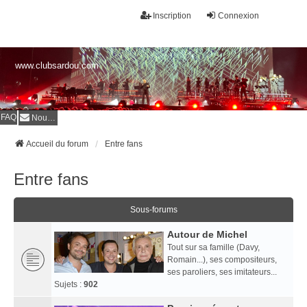
Inscription
Connexion
www.clubsardou.com
FAQ
Nous contacter
Accueil du forum
Entre fans
Entre fans
Sous-forums
Autour de Michel
Tout sur sa famille (Davy,
Romain...), ses compositeurs,
ses paroliers, ses imitateurs...
Sujets :
902