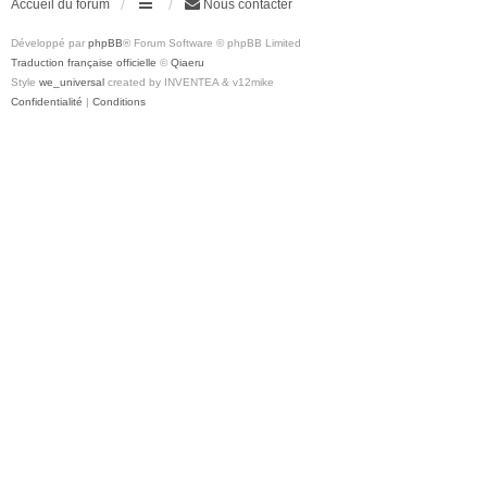
Accueil du forum
Nous contacter
Développé par
phpBB
® Forum Software © phpBB Limited
Traduction française officielle
©
Qiaeru
Style
we_universal
created by INVENTEA & v12mike
Confidentialité
|
Conditions