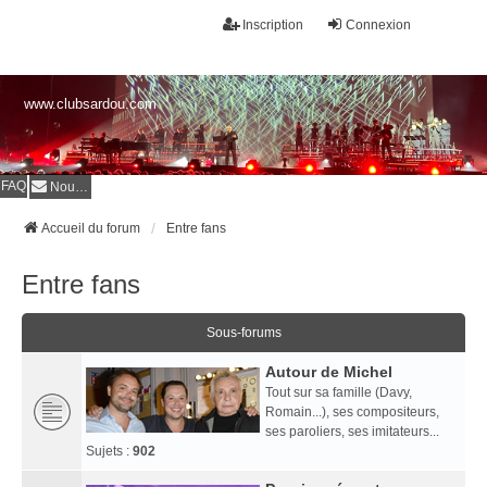
Inscription
Connexion
www.clubsardou.com
FAQ
Nous contacter
Accueil du forum
Entre fans
Entre fans
Sous-forums
Autour de Michel
Tout sur sa famille (Davy,
Romain...), ses compositeurs,
ses paroliers, ses imitateurs...
Sujets :
902