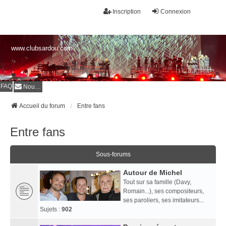
Inscription
Connexion
www.clubsardou.com
FAQ
Nous contacter
Accueil du forum
Entre fans
Entre fans
Sous-forums
Autour de Michel
Tout sur sa famille (Davy,
Romain...), ses compositeurs,
ses paroliers, ses imitateurs...
Sujets :
902