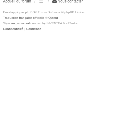
Accueil du forum
Nous contacter
Développé par
phpBB
® Forum Software © phpBB Limited
Traduction française officielle
©
Qiaeru
Style
we_universal
created by INVENTEA & v12mike
Confidentialité
|
Conditions