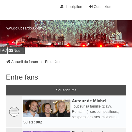
Inscription
Connexion
www.clubsardou.com
FAQ
Nous contacter
Accueil du forum
Entre fans
Entre fans
Sous-forums
Autour de Michel
Tout sur sa famille (Davy,
Romain...), ses compositeurs,
ses paroliers, ses imitateurs...
Sujets :
902