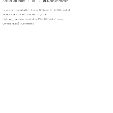
Accueil du forum
Nous contacter
Développé par
phpBB
® Forum Software © phpBB Limited
Traduction française officielle
©
Qiaeru
Style
we_universal
created by INVENTEA & v12mike
Confidentialité
|
Conditions