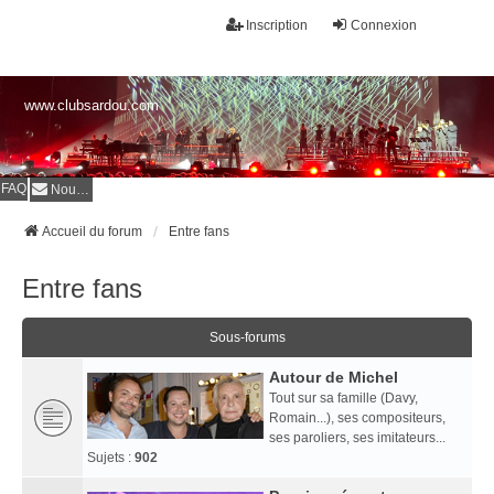
Inscription
Connexion
www.clubsardou.com
FAQ
Nous contacter
Accueil du forum
Entre fans
Entre fans
Sous-forums
Autour de Michel
Tout sur sa famille (Davy,
Romain...), ses compositeurs,
ses paroliers, ses imitateurs...
Sujets :
902