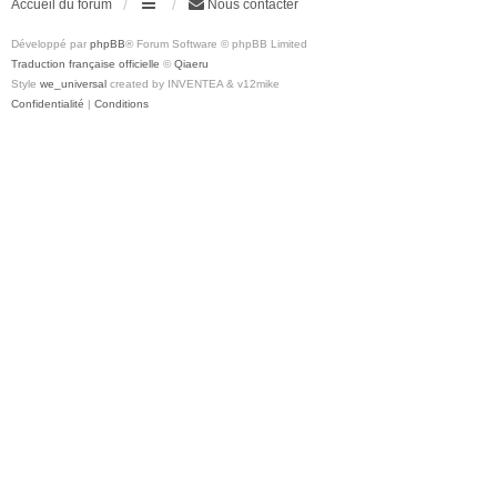
Accueil du forum
Nous contacter
Développé par
phpBB
® Forum Software © phpBB Limited
Traduction française officielle
©
Qiaeru
Style
we_universal
created by INVENTEA & v12mike
Confidentialité
|
Conditions