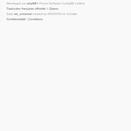
Développé par
phpBB
® Forum Software © phpBB Limited
Traduction française officielle
©
Qiaeru
Style
we_universal
created by INVENTEA & v12mike
Confidentialité
|
Conditions