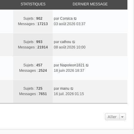
STATISTIQUES
DERNIER MESSAGE
C
Sujets :
902
par
Corsica
o
Messages :
17213
03 août 2026 03:37
n
s
u
C
Sujets :
993
par
cathou
l
o
Messages :
21914
08 août 2026 10:00
t
n
e
s
r
u
C
Sujets :
457
par
Napoleon1821
l
l
o
Messages :
2524
18 juin 2026 18:37
e
t
n
d
e
s
e
r
u
C
r
Sujets :
725
par
manu
l
l
o
n
Messages :
7651
16 juil. 2026 01:15
e
t
n
i
d
e
s
e
e
r
u
r
r
l
l
m
Aller
n
e
t
e
i
d
e
s
e
e
r
s
r