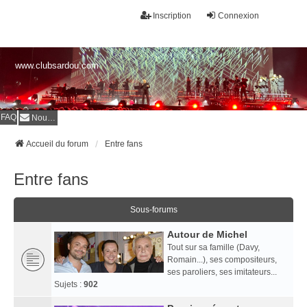
Inscription
Connexion
www.clubsardou.com
FAQ
Nous contacter
Accueil du forum
Entre fans
Entre fans
Sous-forums
Autour de Michel
Tout sur sa famille (Davy,
Romain...), ses compositeurs,
ses paroliers, ses imitateurs...
Sujets :
902