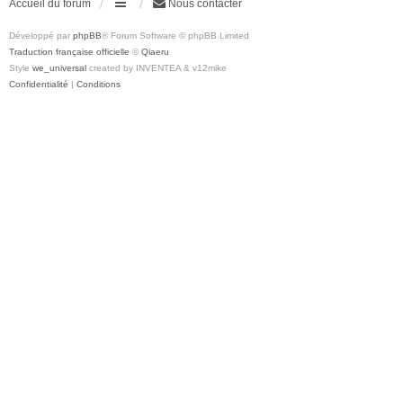
Accueil du forum
Nous contacter
Développé par
phpBB
® Forum Software © phpBB Limited
Traduction française officielle
©
Qiaeru
Style
we_universal
created by INVENTEA & v12mike
Confidentialité
|
Conditions