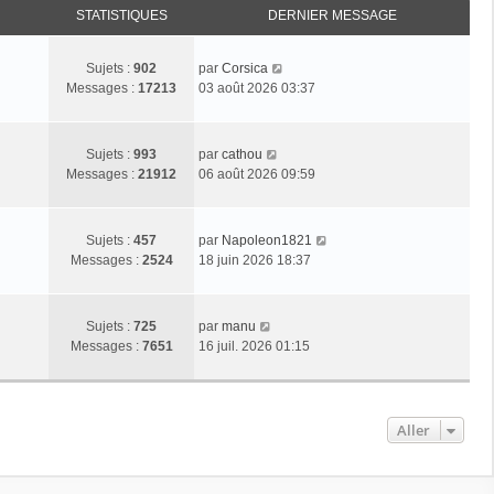
STATISTIQUES
DERNIER MESSAGE
C
Sujets :
902
par
Corsica
o
Messages :
17213
03 août 2026 03:37
n
s
u
C
Sujets :
993
par
cathou
l
o
Messages :
21912
06 août 2026 09:59
t
n
e
s
r
u
C
Sujets :
457
par
Napoleon1821
l
l
o
Messages :
2524
18 juin 2026 18:37
e
t
n
d
e
s
e
r
u
C
r
Sujets :
725
par
manu
l
l
o
n
Messages :
7651
16 juil. 2026 01:15
e
t
n
i
d
e
s
e
e
r
u
r
r
l
l
m
Aller
n
e
t
e
i
d
e
s
e
e
r
s
r