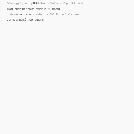
Développé par
phpBB
® Forum Software © phpBB Limited
Traduction française officielle
©
Qiaeru
Style
we_universal
created by INVENTEA & v12mike
Confidentialité
|
Conditions