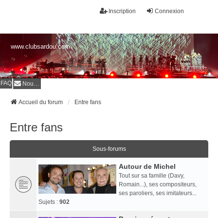
Inscription
Connexion
www.clubsardou.com
FAQ
Nous contacter
Accueil du forum
Entre fans
Entre fans
Sous-forums
Autour de Michel
Tout sur sa famille (Davy,
Romain...), ses compositeurs,
ses paroliers, ses imitateurs...
Sujets :
902