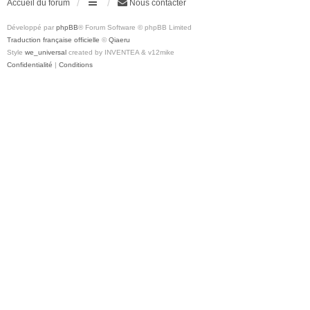
Accueil du forum
Nous contacter
Développé par
phpBB
® Forum Software © phpBB Limited
Traduction française officielle
©
Qiaeru
Style
we_universal
created by INVENTEA & v12mike
Confidentialité
|
Conditions