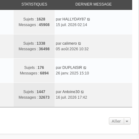
STATISTIQUES
DERNIER MESSAGE
C
Sujets :
1628
par
HALLYDAY87
o
Messages :
45908
15 juil. 2026 02:14
n
s
u
C
Sujets :
1338
par
calimero
l
o
Messages :
36498
05 août 2026 10:32
t
n
e
s
r
u
C
Sujets :
176
par
DUPLAISIR
l
l
o
Messages :
6894
26 janv. 2025 15:10
e
t
n
d
e
s
e
r
u
C
r
Sujets :
1447
par
Antoine30
l
l
o
n
Messages :
32673
16 juil. 2026 17:42
e
t
n
i
d
e
s
e
e
r
u
r
r
l
l
m
Aller
n
e
t
e
i
d
e
s
e
e
r
s
r