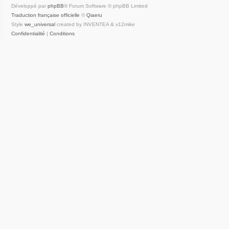
Développé par
phpBB
® Forum Software © phpBB Limited
Traduction française officielle
©
Qiaeru
Style
we_universal
created by INVENTEA & v12mike
Confidentialité
|
Conditions