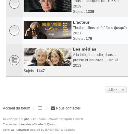
Tous les disques (de 1965 à
2019)
Sujets :
1339
L'acteur
Théâtre, films et téléfilms (jusqu'à
2021)
Sujets :
176
Les médias
A la télé, à la radio, dans la
presse et les livres... jusqu'à
2013
Sujets :
1447
Aller
Accueil du forum
Nous contacter
Développé par
phpBB
® Forum Software © phpBB Limited
Traduction française officielle
©
Qiaeru
Style
we_universal
created by INVENTEA & v12mike