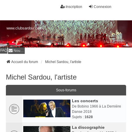
Inscription
Connexion
www.clubsardou.com
FAQ
Nous contacter
Accueil du forum
Michel Sardou, l'artiste
Michel Sardou, l'artiste
Sous-forums
Les concerts
De Bobino 1966 à La Dernière
Danse 2018
Sujets :
1628
La discographie