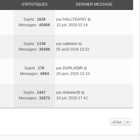
STATISTIQUES
DERNIER MESSAGE
C
Sujets :
1628
par
HALLYDAY87
o
Messages :
45908
15 juil. 2026 02:14
n
s
u
C
Sujets :
1338
par
calimero
l
o
Messages :
36498
05 août 2026 10:32
t
n
e
s
r
u
C
Sujets :
176
par
DUPLAISIR
l
l
o
Messages :
6894
26 janv. 2025 15:10
e
t
n
d
e
s
e
r
u
C
r
Sujets :
1447
par
Antoine30
l
l
o
n
Messages :
32673
16 juil. 2026 17:42
e
t
n
i
d
e
s
e
e
r
u
r
r
l
l
m
Aller
n
e
t
e
i
d
e
s
e
e
r
s
r