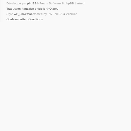
Développé par
phpBB
® Forum Software © phpBB Limited
Traduction française officielle
©
Qiaeru
Style
we_universal
created by INVENTEA & v12mike
Confidentialité
|
Conditions