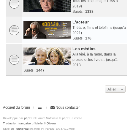
Tous les disques (de 1965 à
2019)
Sujets :
1338
L'acteur
Théâtre, films et téléfilms (jusqu'à
2021)
Sujets :
176
Les médias
A la télé, à la radio, dans la
presse et les livres... jusqu'à
2013
Sujets :
1447
Aller
Accueil du forum
Nous contacter
Développé par
phpBB
® Forum Software © phpBB Limited
Traduction française officielle
©
Qiaeru
Style
we_universal
created by INVENTEA & v12mike