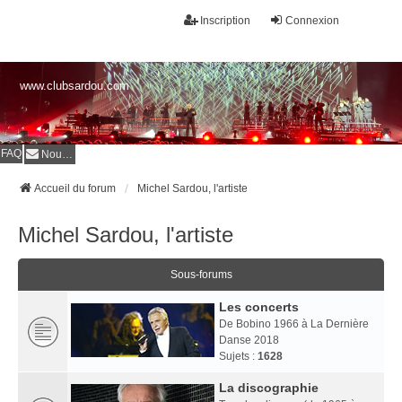
Inscription
Connexion
www.clubsardou.com
FAQ
Nous contacter
Accueil du forum
Michel Sardou, l'artiste
Michel Sardou, l'artiste
Sous-forums
Les concerts
De Bobino 1966 à La Dernière
Danse 2018
Sujets :
1628
La discographie