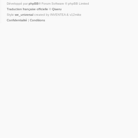
Développé par
phpBB
® Forum Software © phpBB Limited
Traduction française officielle
©
Qiaeru
Style
we_universal
created by INVENTEA & v12mike
Confidentialité
|
Conditions