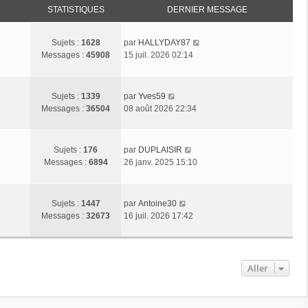
STATISTIQUES
DERNIER MESSAGE
C
Sujets :
1628
par
HALLYDAY87
o
Messages :
45908
15 juil. 2026 02:14
n
s
u
C
Sujets :
1339
par
Yves59
l
o
Messages :
36504
08 août 2026 22:34
t
n
e
s
r
u
C
Sujets :
176
par
DUPLAISIR
l
l
o
Messages :
6894
26 janv. 2025 15:10
e
t
n
d
e
s
e
r
u
C
r
Sujets :
1447
par
Antoine30
l
l
o
n
Messages :
32673
16 juil. 2026 17:42
e
t
n
i
d
e
s
e
e
r
u
r
r
l
l
m
Aller
n
e
t
e
i
d
e
s
e
e
r
s
r