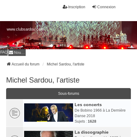
Inscription
Connexion
www.clubsardou.com
FAQ
Nous contacter
Accueil du forum
Michel Sardou, l'artiste
Michel Sardou, l'artiste
Sous-forums
Les concerts
De Bobino 1966 à La Dernière
Danse 2018
Sujets :
1628
La discographie