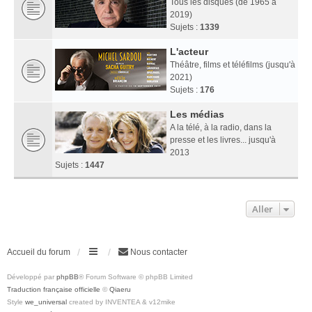
Tous les disques (de 1965 à
2019)
Sujets :
1339
L'acteur
Théâtre, films et téléfilms (jusqu'à
2021)
Sujets :
176
Les médias
A la télé, à la radio, dans la
presse et les livres... jusqu'à
2013
Sujets :
1447
Aller
Accueil du forum
Nous contacter
Développé par
phpBB
® Forum Software © phpBB Limited
Traduction française officielle
©
Qiaeru
Style
we_universal
created by INVENTEA & v12mike