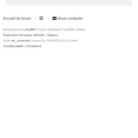
Accueil du forum
Nous contacter
Développé par
phpBB
® Forum Software © phpBB Limited
Traduction française officielle
©
Qiaeru
Style
we_universal
created by INVENTEA & v12mike
Confidentialité
|
Conditions