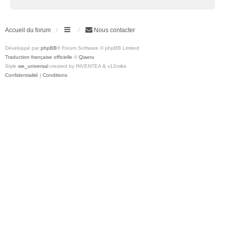
Accueil du forum
Nous contacter
Développé par
phpBB
® Forum Software © phpBB Limited
Traduction française officielle
©
Qiaeru
Style
we_universal
created by INVENTEA & v12mike
Confidentialité
|
Conditions