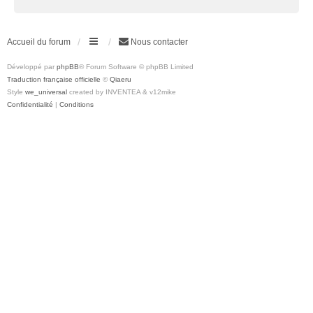
Accueil du forum
Nous contacter
Développé par
phpBB
® Forum Software © phpBB Limited
Traduction française officielle
©
Qiaeru
Style
we_universal
created by INVENTEA & v12mike
Confidentialité
|
Conditions