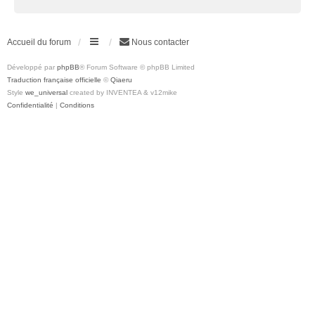
Accueil du forum
Nous contacter
Développé par
phpBB
® Forum Software © phpBB Limited
Traduction française officielle
©
Qiaeru
Style
we_universal
created by INVENTEA & v12mike
Confidentialité
|
Conditions