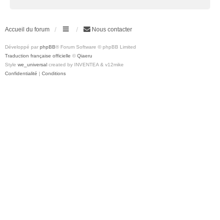
Accueil du forum
Nous contacter
Développé par
phpBB
® Forum Software © phpBB Limited
Traduction française officielle
©
Qiaeru
Style
we_universal
created by INVENTEA & v12mike
Confidentialité
|
Conditions