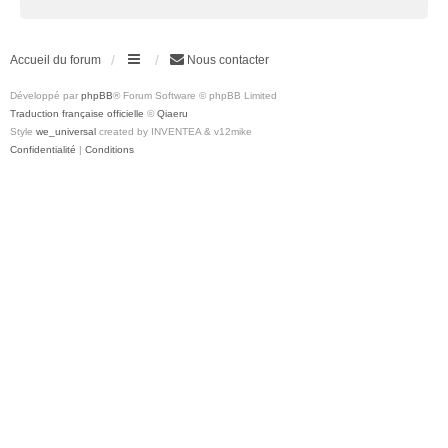
Accueil du forum
Nous contacter
Développé par
phpBB
® Forum Software © phpBB Limited
Traduction française officielle
©
Qiaeru
Style
we_universal
created by INVENTEA & v12mike
Confidentialité
|
Conditions