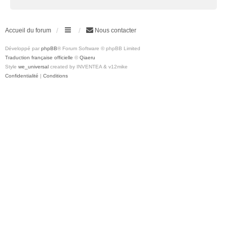
Accueil du forum
Nous contacter
Développé par
phpBB
® Forum Software © phpBB Limited
Traduction française officielle
©
Qiaeru
Style
we_universal
created by INVENTEA & v12mike
Confidentialité
|
Conditions