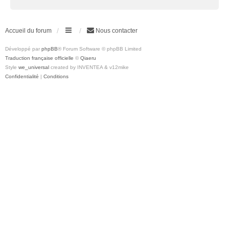
Accueil du forum
Nous contacter
Développé par
phpBB
® Forum Software © phpBB Limited
Traduction française officielle
©
Qiaeru
Style
we_universal
created by INVENTEA & v12mike
Confidentialité
|
Conditions