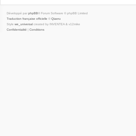
Développé par
phpBB
® Forum Software © phpBB Limited
Traduction française officielle
©
Qiaeru
Style
we_universal
created by INVENTEA & v12mike
Confidentialité
|
Conditions