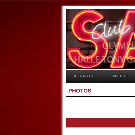
ACTUALITE
L'ARTISTE
PHOTOS