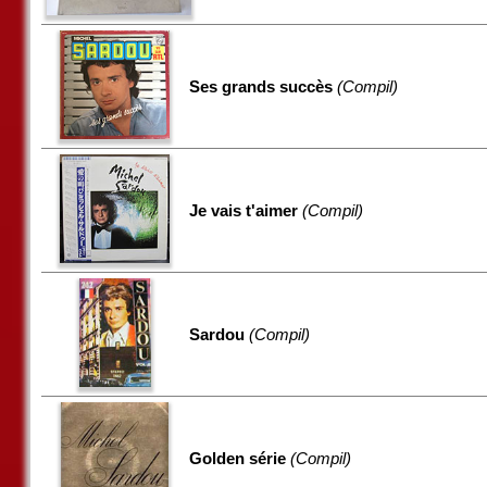
Ses grands succès
(Compil)
Je vais t'aimer
(Compil)
Sardou
(Compil)
Golden série
(Compil)